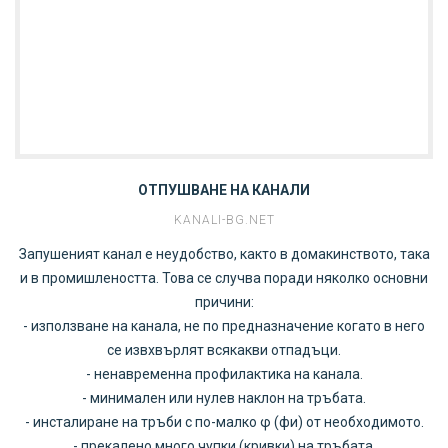
ОТПУШВАНЕ НА КАНАЛИ
KANALI-BG.NET
Запушеният канал е неудобство, както в домакинството, така
и в промишлеността. Това се случва поради няколко основни
причини:
- използване на канала, не по предназначение когато в него
се извхвърлят всякакви отпадъци.
- ненавременна профилактика на канала.
- минимален или нулев наклон на тръбата.
- инсталиране на тръби с по-малко φ (фи) от необходимото.
- прекалено много чупки (кривки) на тръбата.