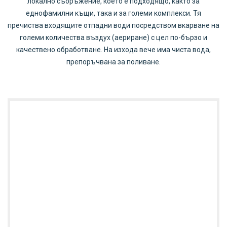
локално съоръжение, което е подходящо, както за
еднофамилни къщи, така и за големи комплекси. Тя
пречиства входящите отпадни води посредством вкарване на
големи количества въздух (аериране) с цел по-бързо и
качествено обработване. На изхода вече има чиста вода,
препоръчвана за поливане.