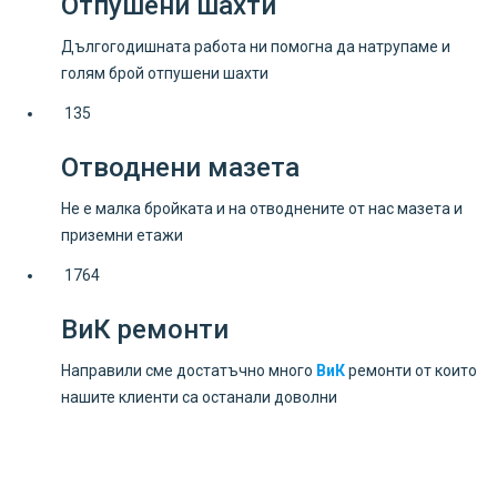
Отпушени шахти
Дългогодишната работа ни помогна да натрупаме и
голям брой отпушени шахти
135
Отводнени мазета
Не е малка бройката и на отводнените от нас мазета и
приземни етажи
1764
ВиК ремонти
Направили сме достатъчно много
ВиК
ремонти от които
нашите клиенти са останали доволни