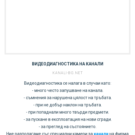
ВИДЕОДИАГНОСТИКА НА КАНАЛИ
KANALI-BG.NET
Видеодиагностика се налага в случаи като:
- много често запушване на канала.
- съмнения за нарушена цялост на тръбата.
- при не добър наклон на тръбата.
- при попаднали много твърди предмети.
- за пускане в експлоатация на нови сгради.
- за преглед на състоянието.
Ние разполагаме със специални камери за
канали
на фирма