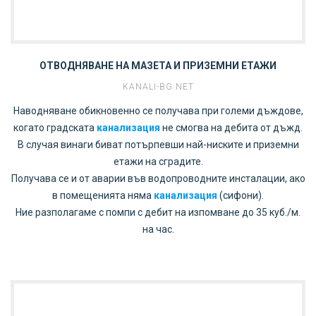
ОТВОДНЯВАНЕ НА МАЗЕТА И ПРИЗЕМНИ ЕТАЖИ
KANALI-BG.NET
Наводняване обикновенно се получава при големи дъждове,
когато градската
канализация
не смогва на дебита от дъжд.
В случая винаги биват потърпевши най-ниските и приземни
етажи на сградите.
Получава се и от аварии във водопроводните инсталации, ако
в помещенията няма
канализация
(сифони).
Ние разполагаме с помпи с дебит на изпомване до 35 куб./м.
на час.