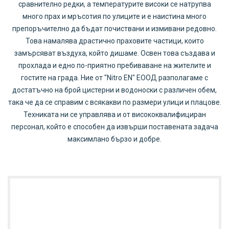
сравнително редки, а температурите високи се натрупва
много прах и мръсотия по улиците и е наистина много
препоръчително да бъдат почиствани и измивани редовно.
Това намалява драстично праховите частици, които
замърсяват въздуха, който дишаме. Освен това създава и
прохлада и едно по-приятно пребиваване на жителите и
гостите на града. Ние от "Nitro EN" ЕООД разполагаме с
достатъчно на брой цистерни и водоноски с различен обем,
така че да се справим с всякакви по размери улици и плацове.
Техниката ни се управлява и от висококвалифициран
персонал, който е способен да извърши поставената задача
максимлано бързо и добре.