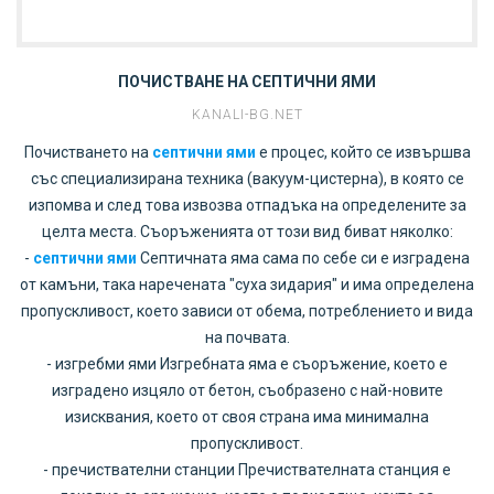
ПОЧИСТВАНЕ НА СЕПТИЧНИ ЯМИ
KANALI-BG.NET
Почистването на
септични ями
е процес, който се извършва
със специализирана техника (вакуум-цистерна), в която се
изпомва и след това извозва отпадъка на определените за
целта места. Съоръженията от този вид биват няколко:
-
септични ями
Септичната яма сама по себе си е изградена
от камъни, така наречената "суха зидария" и има определена
пропускливост, което зависи от обема, потреблението и вида
на почвата.
- изгребми ями Изгребната яма е съоръжение, което е
изградено изцяло от бетон, съобразено с най-новите
изисквания, което от своя страна има минимална
пропускливост.
- пречиствателни станции Пречиствателната станция е