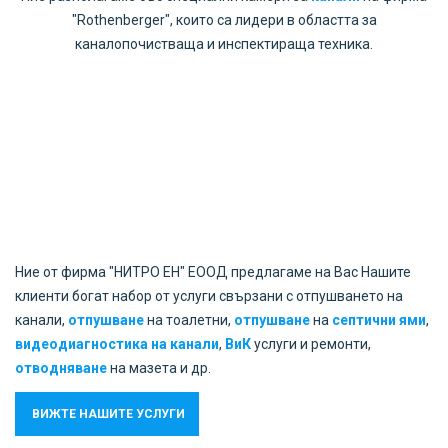
"Rothenberger", които са лидери в областта за
каналопочистваща и инспектираща техника.
Ние от фирма "НИТРО ЕН" ЕООД предлагаме на Вас Нашите
клиенти богат набор от услуги свързани с отпушването на
канали,
отпушване
на тоалетни,
отпушване
на
септични ями
,
видеодиагностика на канали
,
ВиК
услуги и ремонти,
отводняване
на мазета и др.
ВИЖТЕ НАШИТЕ УСЛУГИ